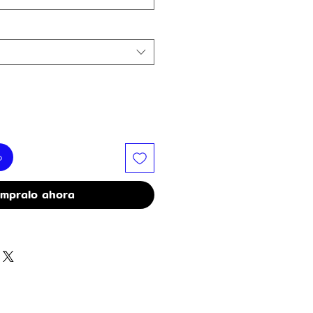
o
mpralo ahora