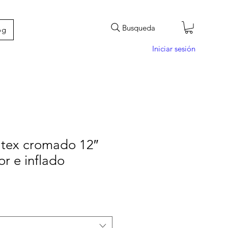
Busqueda
og
Iniciar sesión
átex cromado 12″
or e inflado