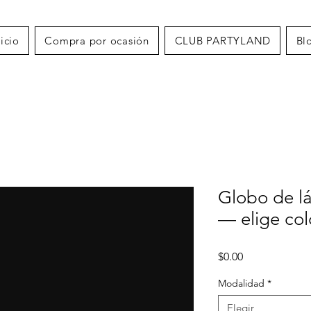
nicio
Compra por ocasión
CLUB PARTYLAND
Bl
Globo de l
— elige col
Precio
$0.00
Modalidad
*
Elegir