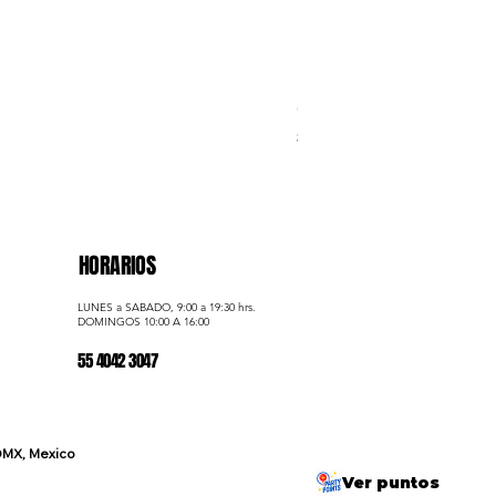
Golden Statement – Trío 
Precio
$1,040.00
HORARIOS
LUNES a SABADO, 9:00 a 19:30 hrs.
​DOMINGOS 10:00 A 16:00
55 4042 3047
DMX, Mexico
Ver puntos