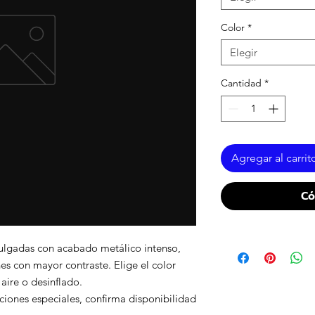
Color
*
Elegir
Cantidad
*
Agregar al carrit
Có
ulgadas con acabado metálico intenso,
es con mayor contraste. Elige el color
aire o desinflado.
iones especiales, confirma disponibilidad