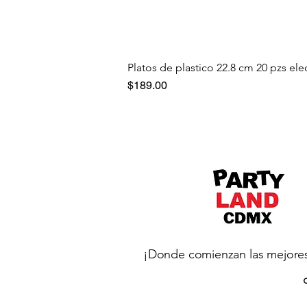
Platos de plastico 22.8 cm 20 pzs ele
Precio
$189.00
¡Donde comienzan las mejores 
C