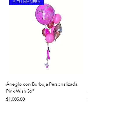
A TU MANERA
Arreglo con Burbuja Personalizada
Bouquet Edición Noc
Pink Wish 36"
Oro
Precio
Precio
$1,005.00
$1,260.00