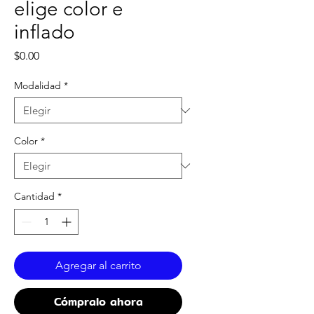
elige color e
inflado
Precio
$0.00
Modalidad
*
Color
*
Cantidad
*
Agregar al carrito
Cómpralo ahora