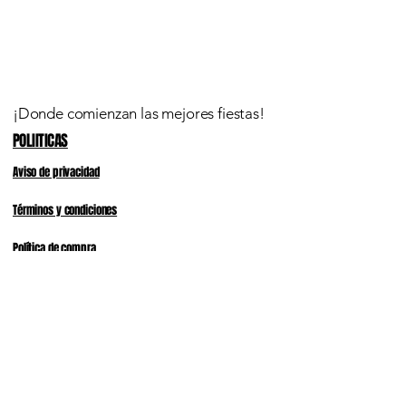
¡Donde comienzan las mejores fiestas!
POLIITICAS
Aviso de privacidad
Términos y condiciones
Política de compra
HORARIOS
LUNES a SABADO, 9:00 a 19:30 hrs.
​DOMINGOS 10:00 A 16:00
55 4042 3047
Calz de los Leones 145, Águilas, Álvaro
Obregón, 01710 Ciudad de México, CDMX,