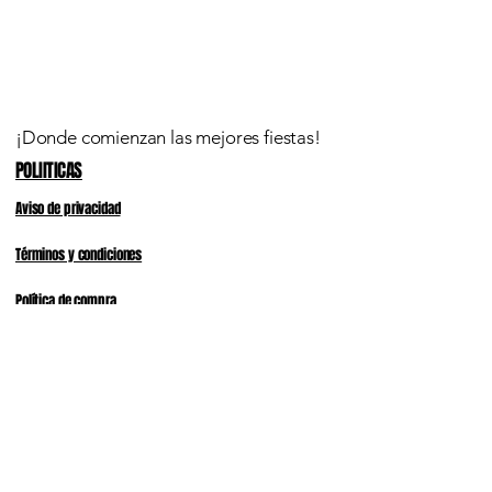
¡Donde comienzan las mejores fiestas!
POLIITICAS
Aviso de privacidad
Términos y condiciones
Política de compra
HORARIOS
LUNES a SABADO, 9:00 a 19:30 hrs.
​DOMINGOS 10:00 A 16:00
55 4042 3047
Calz de los Leones 145, Águilas, Álvaro
Obregón, 01710 Ciudad de México, CDMX,