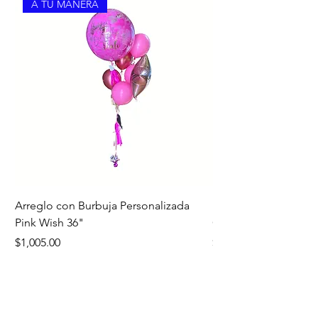
A TU MANERA
Arreglo con Burbuja Personalizada
Bouquet Edición Noc
Pink Wish 36"
Oro
Precio
Precio
$1,005.00
$1,260.00