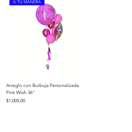
A TU MANERA
Arreglo con Burbuja Personalizada
Arreglo de Piso Cap
Pink Wish 36"
Precio
$1,390.00
Precio
$1,005.00