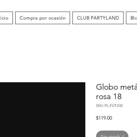
nicio
Compra por ocasión
CLUB PARTYLAND
Bl
Globo metál
rosa 18
SKU: PL-FUT-032
Precio
$119.00
Sin stock :(