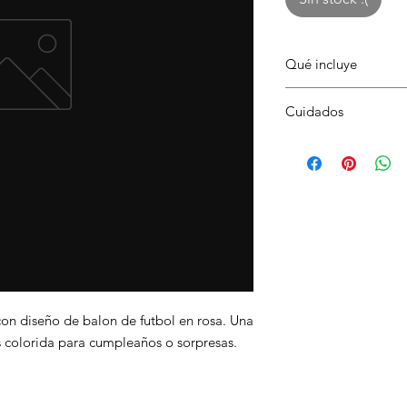
Qué incluye
1 globo metalico de 
Cuidados
de futbol rosa
Mantener en lugar se
aplastar el empaque.
on diseño de balon de futbol en rosa. Una
 colorida para cumpleaños o sorpresas.