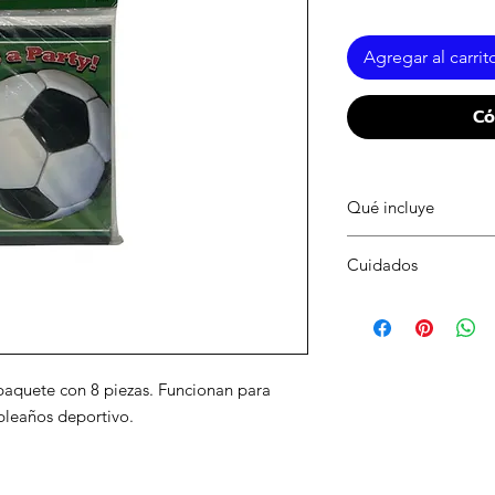
Agregar al carrit
Có
Qué incluye
1 paquete con 8 invit
Cuidados
Mantener en lugar se
aplastar el empaque.
 paquete con 8 piezas. Funcionan para
mpleaños deportivo.