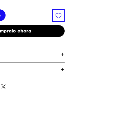
o
mpralo ahora
aciones de futbol
co antes de usar. Evitar humedad y