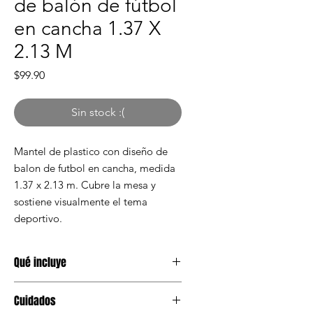
de balón de fútbol
en cancha 1.37 X
2.13 M
Precio
$99.90
Sin stock :(
Mantel de plastico con diseño de
balon de futbol en cancha, medida
1.37 x 2.13 m. Cubre la mesa y
sostiene visualmente el tema
deportivo.
Qué incluye
1 mantel de plastico de futbol de 1.37
Cuidados
x 2.13 m