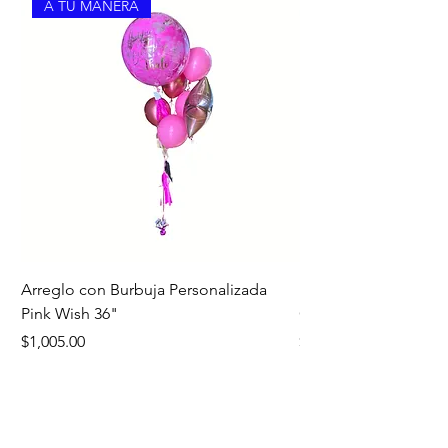
A TU MANERA
Arreglo con Burbuja Personalizada
Bouquet Edición Noc
Pink Wish 36"
Oro
Precio
Precio
$1,005.00
$1,260.00