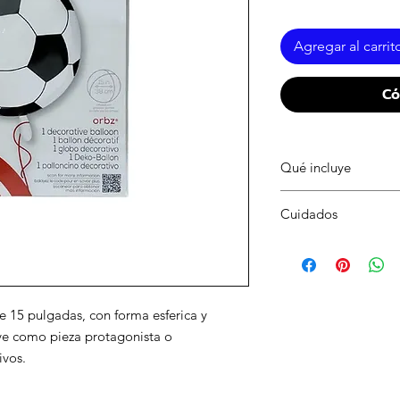
Agregar al carrit
Có
Qué incluye
1 globo Orbz de balo
Cuidados
Mantener en lugar se
aplastar el empaque.
 15 pulgadas, con forma esferica y
ve como pieza protagonista o
ivos.