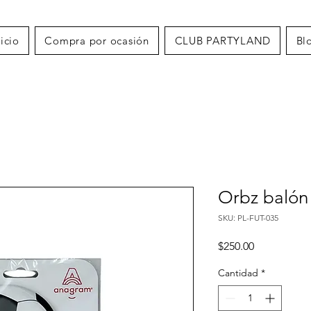
nicio
Compra por ocasión
CLUB PARTYLAND
Bl
Orbz balón 
SKU: PL-FUT-035
Precio
$250.00
Cantidad
*