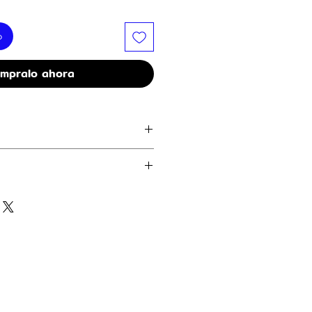
o
mpralo ahora
n de futbol de 15 pulgadas
co antes de usar. Evitar humedad y