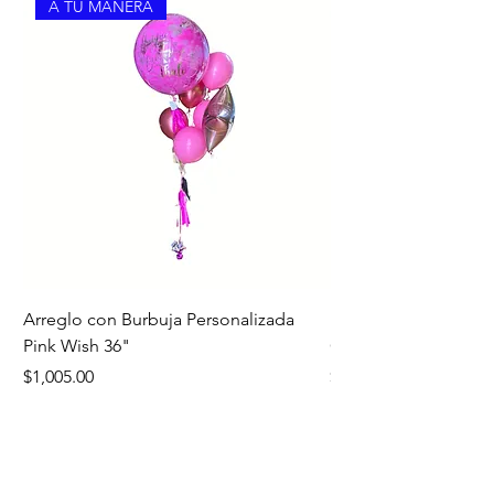
A TU MANERA
Arreglo con Burbuja Personalizada
Bouquet Edición Noc
Pink Wish 36"
Oro
Precio
Precio
$1,005.00
$1,260.00