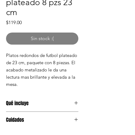
plateado 8 pzs 23
cm
Precio
$119.00
Sin stock :(
Platos redondos de futbol plateado
de 23 cm, paquete con 8 piezas. El
acabado metalizado le da una
lectura mas brillante y elevada a la
mesa.
Qué incluye
1 paquete con 8 platos redondos de
Cuidados
futbol plateado de 23 cm
Mantener en lugar seco antes de