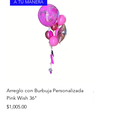
A TU MANERA
Arreglo con Burbuja Personalizada
Arreglo de Piso Cap
Pink Wish 36"
Precio
$1,390.00
Precio
$1,005.00