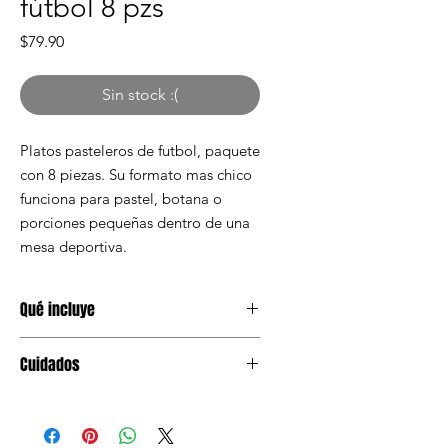
fútbol 8 pzs
Precio
$79.90
Sin stock :(
Platos pasteleros de futbol, paquete
con 8 piezas. Su formato mas chico
funciona para pastel, botana o
porciones pequeñas dentro de una
mesa deportiva.
Qué incluye
1 paquete con 8 platos pasteleros de
Cuidados
futbol
Mantener en lugar seco antes de
usar. Evitar humedad y aplastar el
empaque.