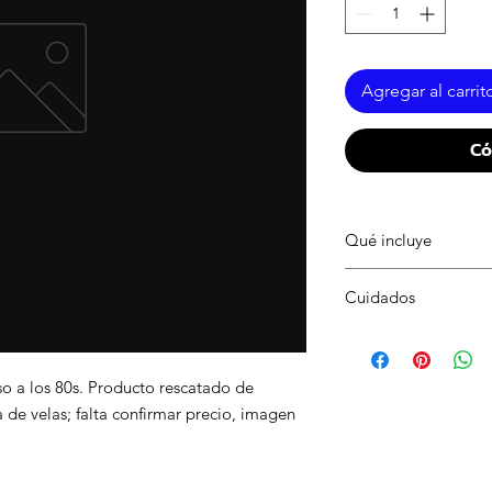
Agregar al carrit
Có
Qué incluye
1 pza de vela con im
Cuidados
Mantener en lugar se
adulta y lejos de pape
o a los 80s. Producto rescatado de
a de velas; falta confirmar precio, imagen