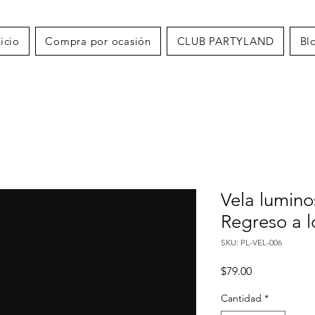
nicio
Compra por ocasión
CLUB PARTYLAND
Bl
Vela lumin
Regreso a l
SKU: PL-VEL-006
Precio
$79.00
Cantidad
*