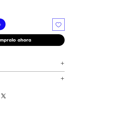
o
mpralo ahora
agen.
co. Encender solo bajo supervision
l, globos o tela.