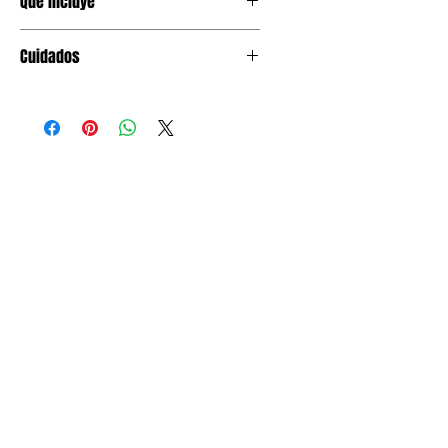
Qué incluye
1 pza de vela musical.
Cuidados
Mantener en lugar seco. Encender
solo bajo supervision adulta y lejos de
papel, globos o tela.