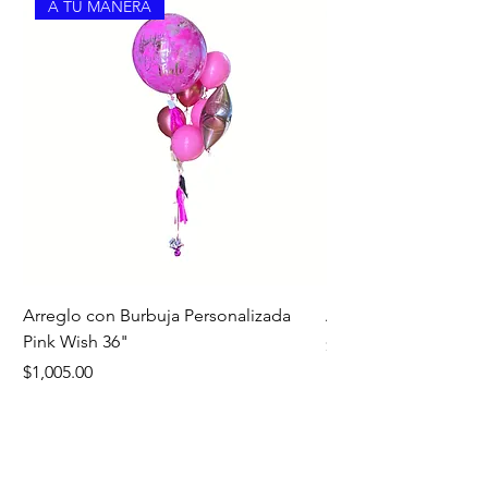
A TU MANERA
Arreglo con Burbuja Personalizada
Arreglo de Piso Cap
Pink Wish 36"
Precio
$1,390.00
Precio
$1,005.00