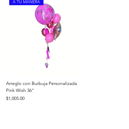
A TU MANERA
Arreglo con Burbuja Personalizada
Bouquet Edición Noc
Pink Wish 36"
Oro
Precio
Precio
$1,005.00
$1,260.00