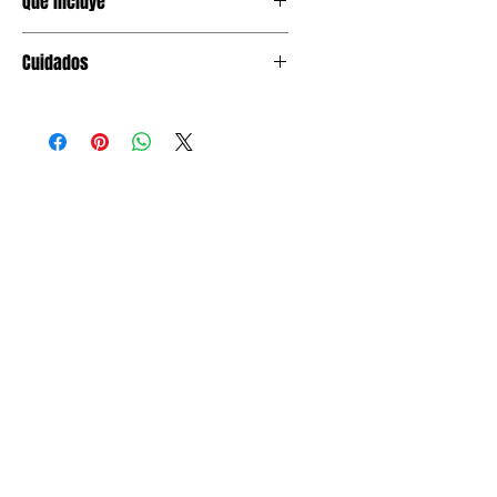
Qué incluye
1 pza de vela numero.
Cuidados
Mantener en lugar seco. Encender
solo bajo supervision adulta y lejos de
papel, globos o tela.