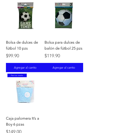
Bolsa de dulces de
Bolsa para dulces de
fútbol 10 pzs
balón de fútbol 25 pzs
Precio
Precio
$99.90
$119.90
Agregar al carrito
Agregar al carrito
Para tus snacks
Caja palomera It’s a
Boy 6 pzas
Precio
$149.00