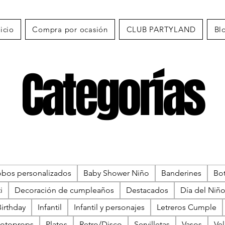
nicio
Compra por ocasión
CLUB PARTYLAND
Bl
Categorías
obos personalizados
Baby Shower Niño
Banderines
Bo
i
Decoración de cumpleaños
Destacados
Día del Niñ
irthday
Infantil
Infantil y personajes
Letreros Cumple
otoprops
Platos
Retro/Disco
Servilletas
Vasos
Vel