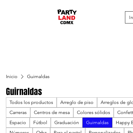
I
Inicio
Guirnaldas
Guirnaldas
Todos los productos
Arreglo de piso
Arreglos de gl
Carreras
Centros de mesa
Colores sólidos
Confett
Espacio
Fútbol
Graduación
Guirnaldas
Happy B
Números
Orbz
Para el pastel
Personalizados
Ph