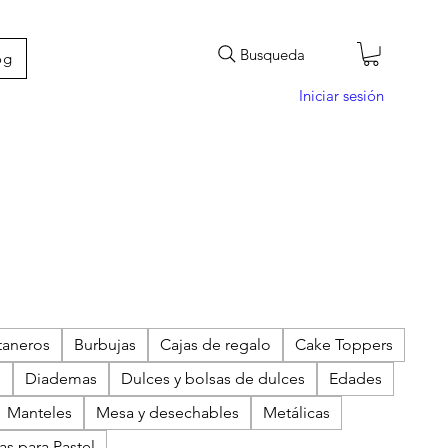
Busqueda
og
Iniciar sesión
taneros
Burbujas
Cajas de regalo
Cake Toppers
o
Diademas
Dulces y bolsas de dulces
Edades
Manteles
Mesa y desechables
Metálicas
as para Pastel