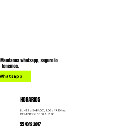
? Mandanos whatsapp, seguro lo
tenemos.
Whatsapp
HORARIOS
LUNES a SABADO, 9:00 a 19:30 hrs.
​DOMINGOS 10:00 A 16:00
55 4042 3047