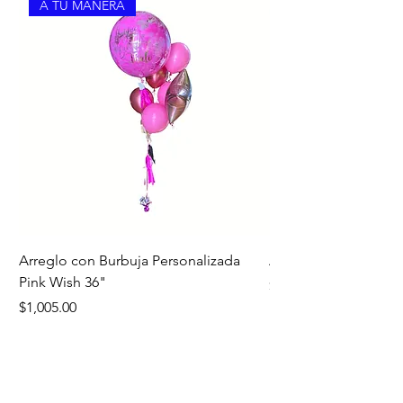
A TU MANERA
Arreglo con Burbuja Personalizada
Arreglo de Piso Cap
Pink Wish 36"
Precio
$1,390.00
Precio
$1,005.00