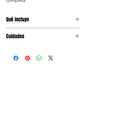
completa.
Qué incluye
1 banderin de 85 CM.
Cuidados
Mantener en lugar seco antes de
usar. Evitar humedad y doblar el
empaque.