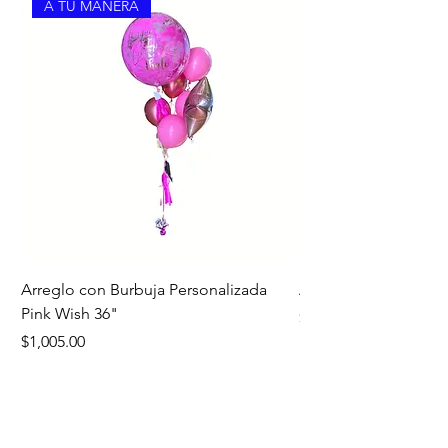
A TU MANERA
Arreglo con Burbuja Personalizada
Arreglo de Piso Cap
Pink Wish 36"
Precio
$1,390.00
Precio
$1,005.00