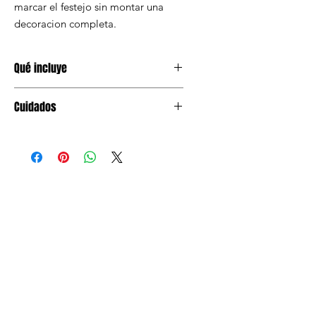
marcar el festejo sin montar una
decoracion completa.
Qué incluye
1 banner letras de 2.20 M.
Cuidados
Mantener en lugar seco antes de
usar. Evitar humedad y doblar el
empaque.