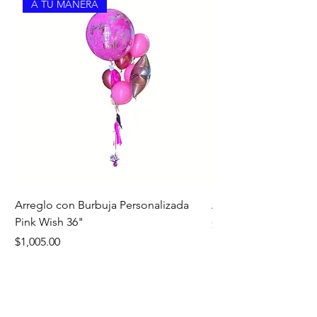
A TU MANERA
Arreglo con Burbuja Personalizada
Arreglo de Piso Cap
Pink Wish 36"
Precio
$1,390.00
Precio
$1,005.00