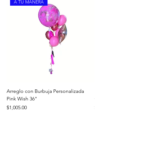
A TU MANERA
Arreglo con Burbuja Personalizada
Bouquet Edición Noc
Pink Wish 36"
Oro
Precio
Precio
$1,005.00
$1,260.00