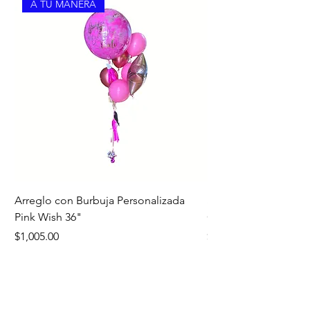
A TU MANERA
Arreglo con Burbuja Personalizada
Set de Globos Perso
Pink Wish 36"
Olivo
Precio
Precio
$1,005.00
$1,240.00