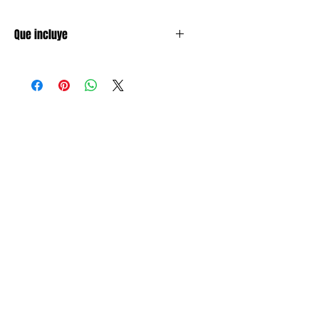
Que incluye
1 paquete con 3 decoraciones
colgantes