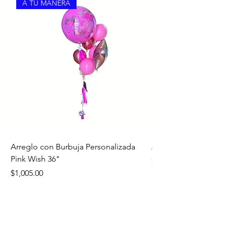
A TU MANERA
Arreglo con Burbuja Personalizada
Arreglo de Piso Cap
Pink Wish 36"
Precio
$1,390.00
Precio
$1,005.00