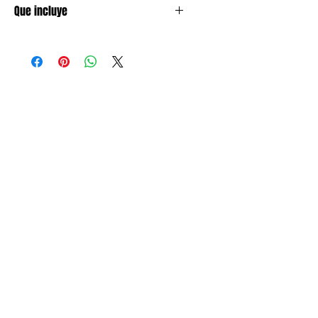
Que incluye
1 diadema decorativa con leyenda
mom to be