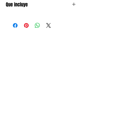
Que incluye
1 paquete con 16 servilletas de 2
capas