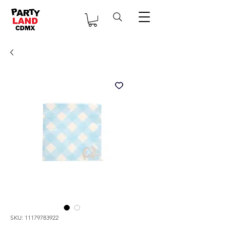
SKU: 11179783922