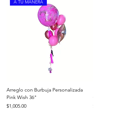
A TU MANERA
Arreglo con Burbuja Personalizada
Bouquet Edición Noc
Pink Wish 36"
Oro
Precio
Precio
$1,005.00
$1,260.00