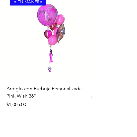
A TU MANERA
Arreglo con Burbuja Personalizada
Arreglo de Piso Cap
Pink Wish 36"
Precio
$1,390.00
Precio
$1,005.00