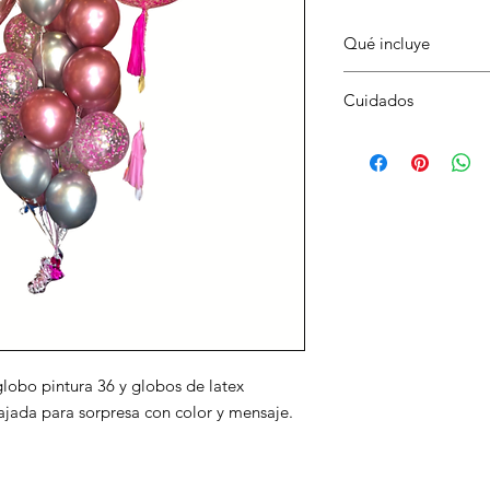
Qué incluye
Numeros metalicos co
Cuidados
de latex coordinados,
Evita sol directo y c
aplastar.
lobo pintura 36 y globos de latex
jada para sorpresa con color y mensaje.