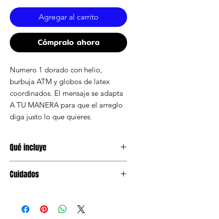
Agregar al carrito
Cómpralo ahora
Numero 1 dorado con helio,
burbuja ATM y globos de latex
coordinados. El mensaje se adapta
A TU MANERA para que el arreglo
diga justo lo que quieres.
Qué incluye
Numero metalico con helio, burbuja
Cuidados
ATM personalizable, globos de latex
coordinados, curling y pesa.
Evita sol directo, calor extremo y
coche cerrado. Transporta con
cuidado y sin aplastar.