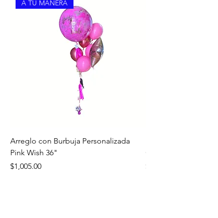
A TU MANERA
Arreglo con Burbuja Personalizada
Bouquet Edición Noc
Pink Wish 36"
Oro
Precio
Precio
$1,005.00
$1,260.00