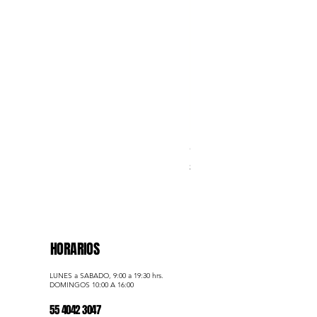
Golden Statement – Trío 
Precio
$1,040.00
HORARIOS
LUNES a SABADO, 9:00 a 19:30 hrs.
​DOMINGOS 10:00 A 16:00
55 4042 3047