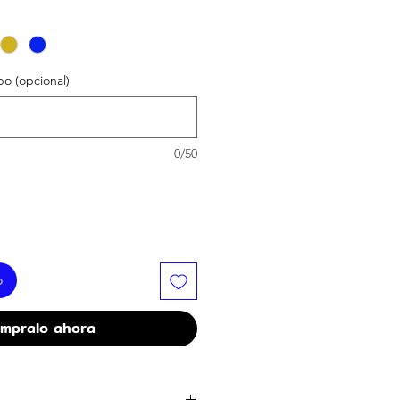
bo (opcional)
0/50
o
mpralo ahora