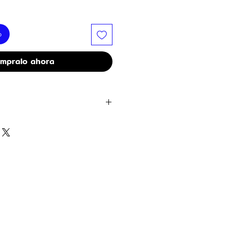
o
mpralo ahora
tti en tonos dorado y plata
estrella: 2 dorado + 1 plata
olor plata
ecorativas
at (aplicado a los globos de látex)