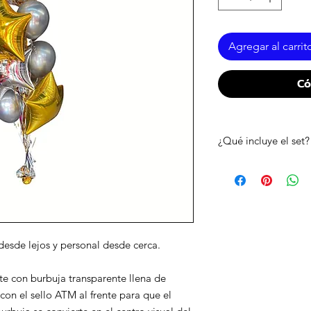
Agregar al carrit
Có
¿Qué incluye el set?
• 1 burbuja con confe
• vinil frontal ATM
• 3 globos metálicos 
• 3 globos de látex c
• mechas metálicas d
• inflado con helio
esde lejos y personal desde cerca.
• tratamiento high flo
• pesa incluida
e con burbuja transparente llena de
con el sello ATM al frente para que el