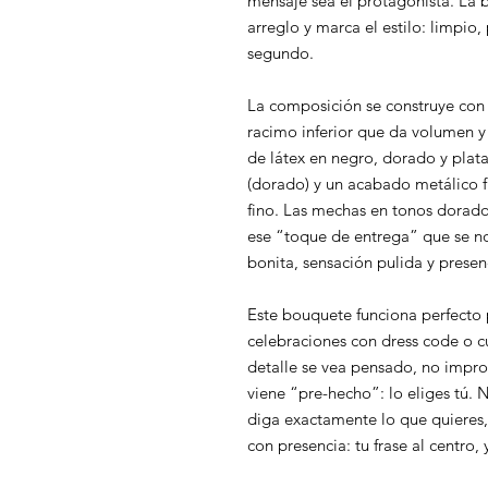
mensaje sea el protagonista. La b
arreglo y marca el estilo: limpio
segundo.
La composición se construye con
racimo inferior que da volumen y
de látex en negro, dorado y plata
(dorado) y un acabado metálico f
fino. Las mechas en tonos dorado
ese “toque de entrega” que se no
bonita, sensación pulida y presen
Este bouquete funciona perfecto
celebraciones con dress code o c
detalle se vea pensado, no impr
viene “pre-hecho”: lo eliges tú.
diga exactamente lo que quieres, 
con presencia: tu frase al centro,