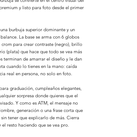
urbuja se convierte en el centro visual del
, premium y listo para foto desde el primer
 una burbuja superior dominante y un
 balance. La base se arma con 6 globos
 crom para crear contraste (negro), brillo
río (plata) que hace que todo se vea más
s terminan de amarrar el diseño y le dan
ta cuando lo tienes en la mano: caída
cia real en persona, no solo en foto.
 para graduación, cumpleaños elegantes,
ualquier sorpresa donde quieres que el
ovisado. Y como es ATM, el mensaje no
 Nombre, generación o una frase corta que
sin tener que explicarlo de más. Cierra
 y el resto haciendo que se vea pro.