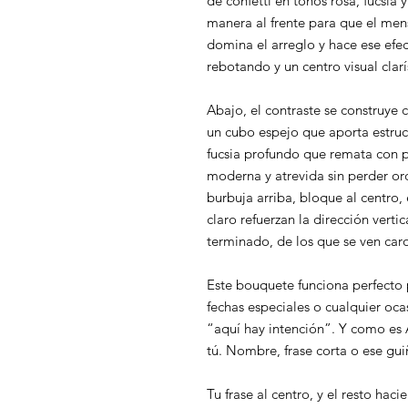
de confetti en tonos rosa, fucsia 
manera al frente para que el men
domina el arreglo y hace ese efec
rebotando y un centro visual clar
Abajo, el contraste se construye 
un cubo espejo que aporta estru
fucsia profundo que remata con p
moderna y atrevida sin perder or
burbuja arriba, bloque al centro,
claro refuerzan la dirección verti
terminado, de los que se ven car
Este bouquete funciona perfecto
fechas especiales o cualquier oca
“aquí hay intención”. Y como es 
tú. Nombre, frase corta o ese gu
Tu frase al centro, y el resto hac