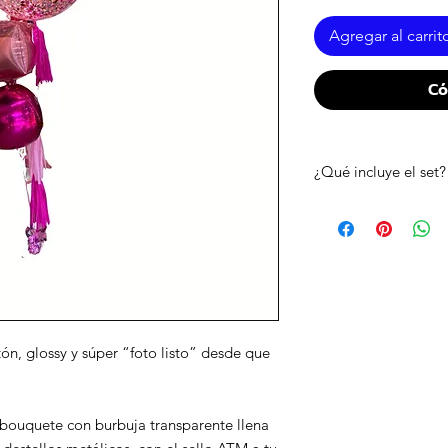
Agregar al carrit
Có
¿Qué incluye el set?
• 1 burbuja con confe
• vinil frontal “atm a
• 1 globo metálico f
• 1 globo metálico r
• mechas decorativas 
• inflado con helio
• pesa incluida
ón, glossy y súper “foto listo” desde que
bouquete con burbuja transparente llena