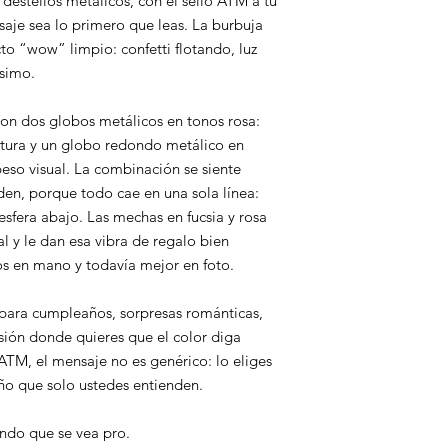
y destellos metálicos, con el sello ATM a tu
saje sea lo primero que leas. La burbuja
to “wow” limpio: confetti flotando, luz
ísimo.
con dos globos metálicos en tonos rosa:
ctura y un globo redondo metálico en
eso visual. La combinación se siente
den, porque todo cae en una sola línea:
 esfera abajo. Las mechas en fucsia y rosa
cal y le dan esa vibra de regalo bien
os en mano y todavía mejor en foto.
 para cumpleaños, sorpresas románticas,
sión donde quieres que el color diga
ATM, el mensaje no es genérico: lo eliges
iño que solo ustedes entienden.
iendo que se vea pro.