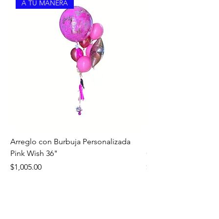
A TU MANERA
Arreglo con Burbuja Personalizada
Bouquet Edición Noc
Pink Wish 36"
Oro
Precio
Precio
$1,005.00
$1,260.00