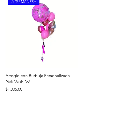
A TU MANERA
Arreglo con Burbuja Personalizada
Arreglo de Piso Cap
Pink Wish 36"
Precio
$1,390.00
Precio
$1,005.00