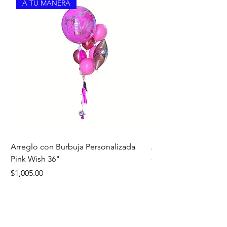
A TU MANERA
Arreglo con Burbuja Personalizada
Arreglo de Piso Cap
Pink Wish 36"
Precio
$1,390.00
Precio
$1,005.00