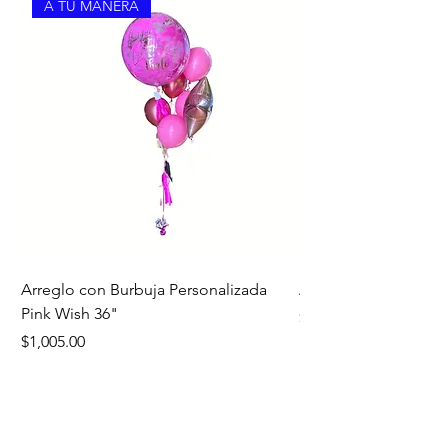
A TU MANERA
Arreglo con Burbuja Personalizada
Arreglo de Piso Cap
Pink Wish 36"
Precio
$1,390.00
Precio
$1,005.00