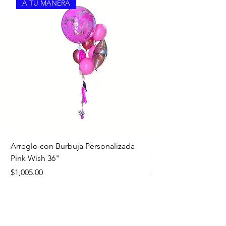
A TU MANERA
Arreglo con Burbuja Personalizada
Bouquet Edición Noc
Pink Wish 36"
Oro
Precio
Precio
$1,005.00
$1,260.00