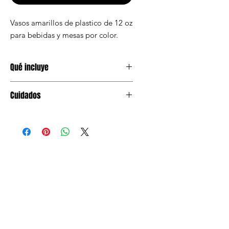
Vasos amarillos de plastico de 12 oz
para bebidas y mesas por color.
Qué incluye
20 vasos amarillos de plastico 12 oz
Cuidados
Mantener en lugar seco antes de
usar. Evitar humedad y aplastar el
empaque.