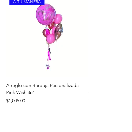
A TU MANERA
Arreglo con Burbuja Personalizada
Bouquet Edición Noc
Pink Wish 36"
Oro
Precio
Precio
$1,005.00
$1,260.00