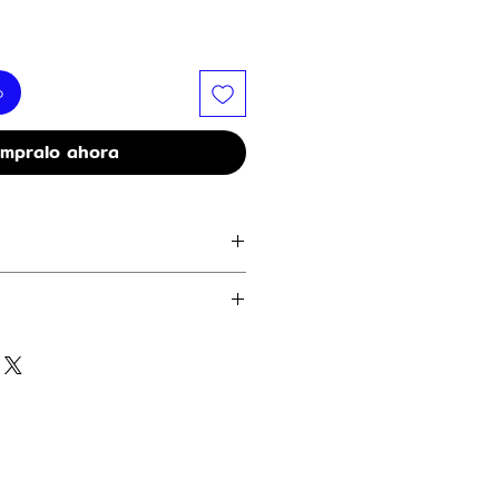
o
mpralo ahora
agen.
co. Encender solo bajo supervision
l, globos o tela.