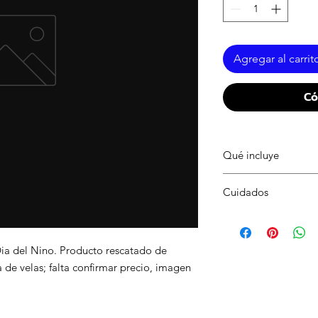
Agregar al carrit
Có
Qué incluye
1 pza de vela con im
Cuidados
Mantener en lugar se
adulta y lejos de pape
Dia del Nino. Producto rescatado de
a de velas; falta confirmar precio, imagen