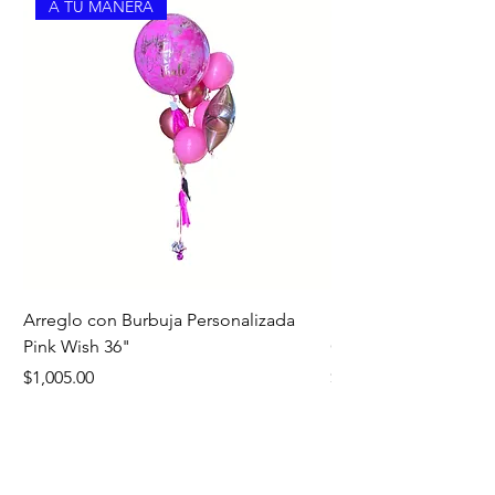
A TU MANERA
Arreglo con Burbuja Personalizada
Bouquet Edición Noc
Pink Wish 36"
Oro
Precio
Precio
$1,005.00
$1,260.00