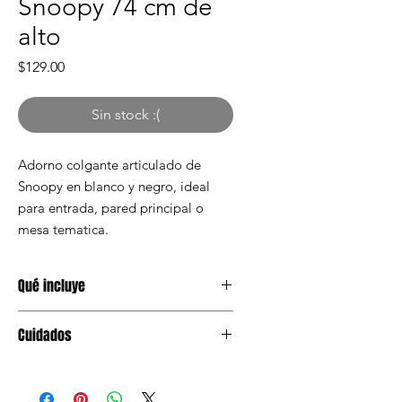
Snoopy 74 cm de
alto
Precio
$129.00
Sin stock :(
Adorno colgante articulado de
Snoopy en blanco y negro, ideal
para entrada, pared principal o
mesa tematica.
Qué incluye
1 adorno movil colgante Snoopy de
Cuidados
74 cm
Mantener en lugar seco antes de
usar. Evitar humedad y aplastar el