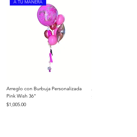
A TU MANERA
Arreglo con Burbuja Personalizada
Arreglo de Piso Cap
Pink Wish 36"
Precio
$1,390.00
Precio
$1,005.00