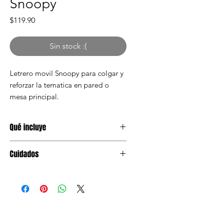
Snoopy
Precio
$119.90
Sin stock :(
Letrero movil Snoopy para colgar y
reforzar la tematica en pared o
mesa principal.
Qué incluye
1 letrero movil Snoopy
Cuidados
Mantener en lugar seco antes de
usar. Evitar humedad y aplastar el
empaque.