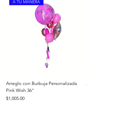
A TU MANERA
Arreglo con Burbuja Personalizada
Arreglo de Piso Cap
Pink Wish 36"
Precio
$1,390.00
Precio
$1,005.00