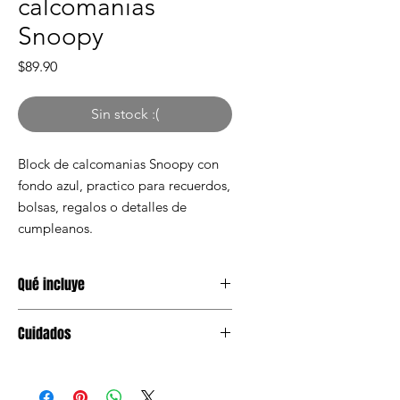
calcomanias
Snoopy
Precio
$89.90
Sin stock :(
Block de calcomanias Snoopy con
fondo azul, practico para recuerdos,
bolsas, regalos o detalles de
cumpleanos.
Qué incluye
1 block de calcomanias Snoopy
Cuidados
Mantener en lugar seco antes de
usar. Evitar humedad y aplastar el