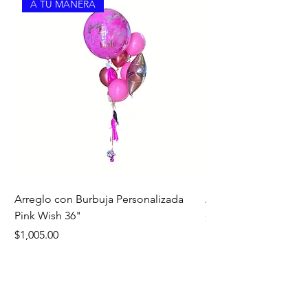
A TU MANERA
Arreglo con Burbuja Personalizada
Arreglo de Piso Cap
Pink Wish 36"
Precio
$1,390.00
Precio
$1,005.00