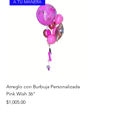
A TU MANERA
Arreglo con Burbuja Personalizada
Bouquet Edición Noc
Pink Wish 36"
Oro
Precio
Precio
$1,005.00
$1,260.00