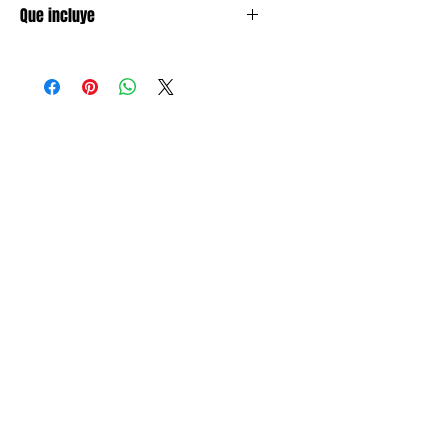
Que incluye
1 bolsa de confetti en forma de
huellita