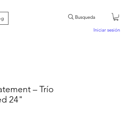
Busqueda
og
Iniciar sesión
tement – Trío
ed 24"