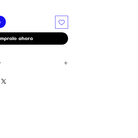
o
mpralo ahora
?
24 pulgadas personalizados con
 en tonos blanco y dorado de 12
loat para mayor duración
da arreglo