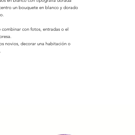
dos en blanco con tipografía dorada
l centro un bouquete en blanco y dorado
o.
e combinar con fotos, entradas o el
presa.
los novios, decorar una habitación o
.