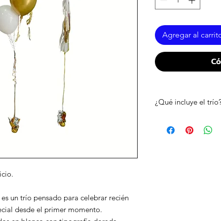
Agregar al carrit
Có
¿Qué incluye el trío
• 2 globos gigantes 
nombres
• 1 bouquete central
pulgadas
• Inflado con helio
icio.
• Tratamiento High F
• Pesa incluida en ca
es un trío pensado para celebrar recién
ecial desde el primer momento.