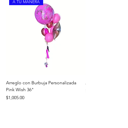
A TU MANERA
Arreglo con Burbuja Personalizada
Arreglo de Piso Cap
Pink Wish 36"
Precio
$1,390.00
Precio
$1,005.00