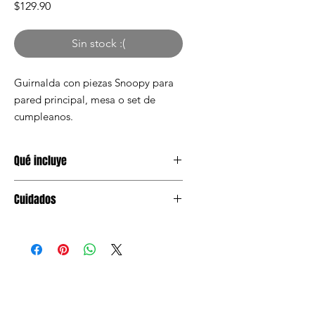
Precio
$129.90
Sin stock :(
Guirnalda con piezas Snoopy para
pared principal, mesa o set de
cumpleanos.
Qué incluye
1 guirnalda Snoopy
Cuidados
Mantener en lugar seco antes de
usar. Evitar humedad y aplastar el
empaque.