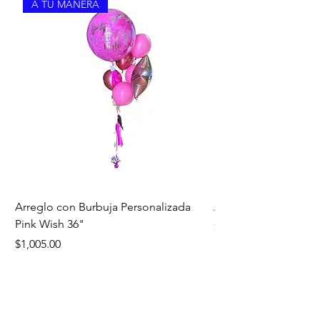
A TU MANERA
Arreglo con Burbuja Personalizada
Arreglo de Piso Cap
Pink Wish 36"
Precio
$1,390.00
Precio
$1,005.00