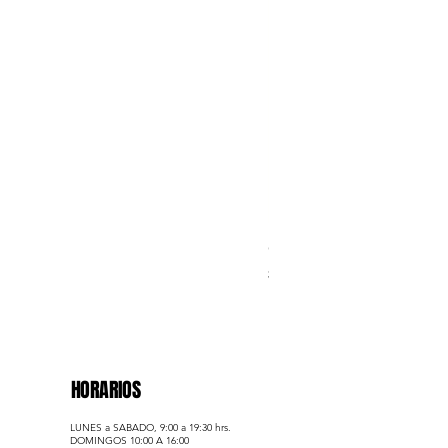
Golden Statement – Trío 
Precio
$1,040.00
HORARIOS
LUNES a SABADO, 9:00 a 19:30 hrs.
​DOMINGOS 10:00 A 16:00