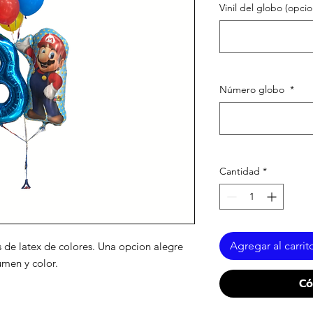
Vinil del globo (opcio
Número globo
*
Cantidad
*
Agregar al carrit
 de latex de colores. Una opcion alegre
umen y color.
Có