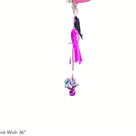
ink Wish 36"
Vista rápida