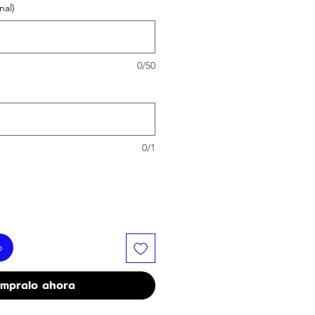
nal)
0/50
0/1
o
mpralo ahora