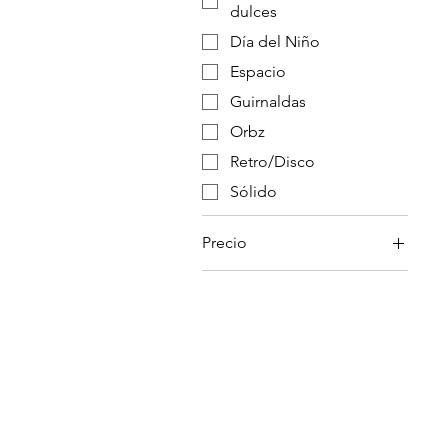
dulces
Día del Niño
Espacio
Guirnaldas
Orbz
Retro/Disco
Sólido
Precio
0 MXN
3480 MXN