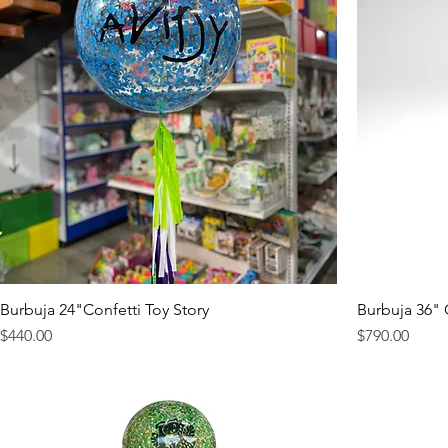
Burbuja 24"Confetti Toy Story
Burbuja 36"
Precio
Precio
$440.00
$790.00