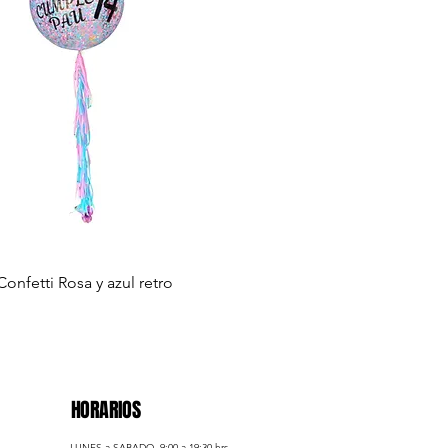
onfetti Rosa y azul retro
HORARIOS
LUNES a SABADO, 9:00 a 19:30 hrs.