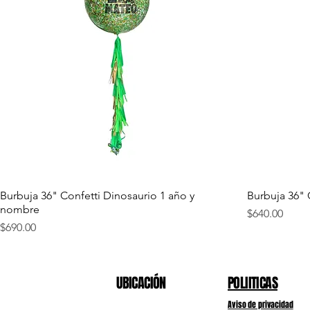
Burbuja 36" Confetti Dinosaurio 1 año y
Burbuja 36" C
nombre
Precio
$640.00
Precio
$690.00
UBICACIÓN
POLIITICAS
Aviso de privacidad