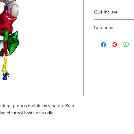
Qué incluye
Burbuja pintura, glo
Cuidados
metalicos complementa
Evita sol directo, ca
Transporta con cuidad
ntura, globos metalicos y balon. Ruta
ve el futbol hasta en su dia.