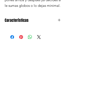
le sumas globos o lo dejas minimal.
Características
banderín triangular de papel rosa
cuadriculado (3.5 m)