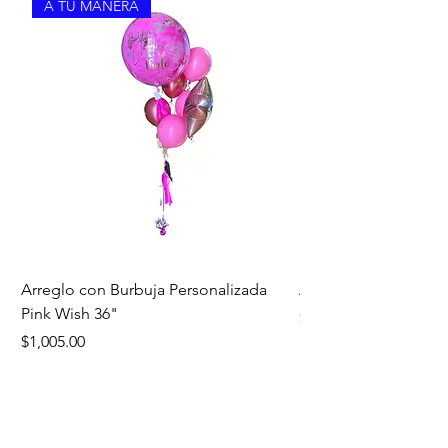
A TU MANERA
Arreglo con Burbuja Personalizada
Arreglo de Piso Cap
Pink Wish 36"
Precio
$1,390.00
Precio
$1,005.00