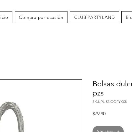
nicio
Compra por ocasión
CLUB PARTYLAND
Bl
Bolsas dul
pzs
SKU: PL-SNOOPY-008
Precio
$79.90
Sin stock :(