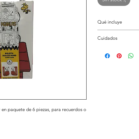
Qué incluye
6 bolsas dulces bon
Cuidados
Mantener en lugar se
aplastar el empaque.
 en paquete de 6 piezas, para recuerdos o